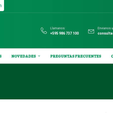
n
Llamanos:
Envianos u
+595 986 737 100
consult
S
NOVEDADES
PREGUNTAS FRECUENTES