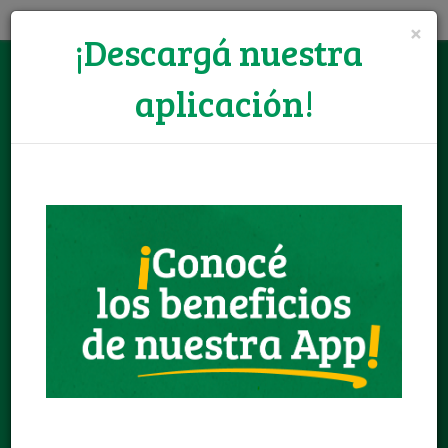
×
¡Descargá nuestra
aplicación!
Registrate GRATIS
Iniciar Sesión
Ofertas
Llamanos:
+595 986 737 100
Envianos un email:
consultas@sendit.com.py
Horario de atención:
Lun. a Vie. 08:00 a 19:00